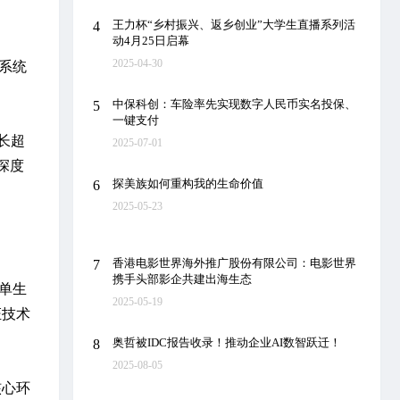
王力杯“乡村振兴、返乡创业”大学生直播系列活
4
动4月25日启幕
2025-04-30
系统
中保科创：车险率先实现数字人民币实名投保、
5
一键支付
增长超
2025-07-01
深度
探美族如何重构我的生命价值
6
2025-05-23
香港电影世界海外推广股份有限公司：电影世界
7
携手头部影企共建出海生态
单生
2025-05-19
证技术
奥哲被IDC报告收录！推动企业AI数智跃迁！
8
2025-08-05
核心环