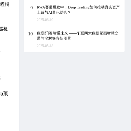
流程耦
RWA赛道爆发中，Deep Trading如何推动真实资产
9
上链与AI量化结合？
2025-06-19
巡检
数联阡陌 智通未来 ——车联网大数据擘画智慧交
10
通与乡村振兴新图景
2025-05-18
两
；
与预