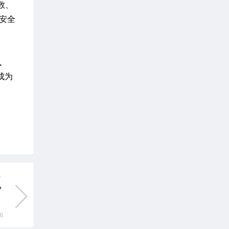
数、
安全
执
成为
讯
？
16