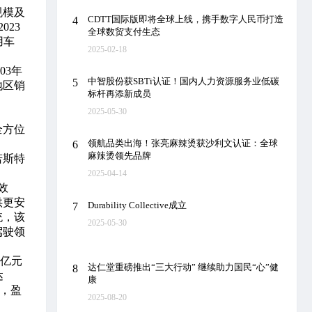
规模及
CDTT国际版即将全球上线，携手数字人民币打造
4
023
全球数贸支付生态
用车
2025-02-18
03年
中智股份获SBTi认证！国内人力资源服务业低碳
5
地区销
标杆再添新成员
2025-05-30
全方位
领航品类出海！张亮麻辣烫获沙利文认证：全球
6
麻辣烫领先品牌
若斯特
2025-04-14
效
供更安
Durability Collective成立
7
统，该
2025-05-30
驾驶领
8亿元
达仁堂重磅推出“三大行动” 继续助力国民“心”健
8
达
康
%，盈
2025-08-20