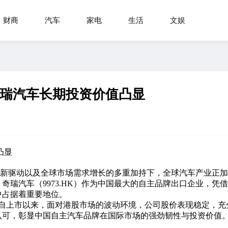
财商
汽车
家电
生活
文娱
奇瑞汽车长期投资价值凸显
凸显
新驱动以及全球市场需求增长的多重加持下，全球汽车产业正加
瑞汽车（9973.HK）作为中国最大的自主品牌出口企业，凭
中占据着重要地位。
市，自上市以来，面对港股市场的波动环境，公司股价表现稳定，充
认可，彰显中国自主汽车品牌在国际市场的强劲韧性与投资价值