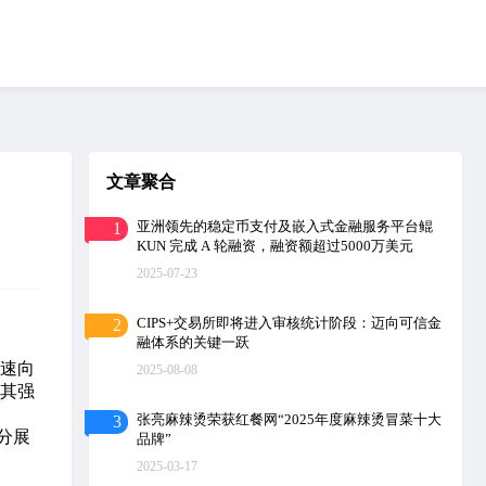
文章聚合
亚洲领先的稳定币支付及嵌入式金融服务平台鲲
1
KUN 完成 A 轮融资，融资额超过5000万美元
2025-07-23
CIPS+交易所即将进入审核统计阶段：迈向可信金
2
融体系的关键一跃
速向
2025-08-08
借其强
张亮麻辣烫荣获红餐网“2025年度麻辣烫冒菜十大
3
分展
品牌”
。
2025-03-17