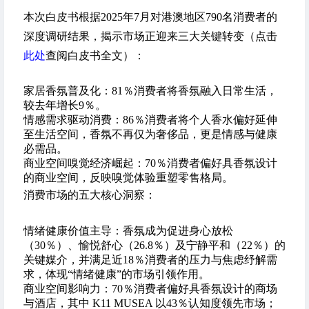
本次白皮书根据2025年7月对港澳地区790名消费者的
深度调研结果，揭示市场正迎来三大关键转变（点击
此处
查阅白皮书全文）：
家居香氛普及化：81％消费者将香氛融入日常生活，
较去年增长9％。
情感需求驱动消费：86％消费者将个人香水偏好延伸
至生活空间，香氛不再仅为奢侈品，更是情感与健康
必需品。
商业空间嗅觉经济崛起：70％消费者偏好具香氛设计
的商业空间，反映嗅觉体验重塑零售格局。
消费市场的五大核心洞察：
情绪健康价值主导：香氛成为促进身心放松
（30％）、愉悦舒心（26.8％）及宁静平和（22％）的
关键媒介，并满足近18％消费者的压力与焦虑纾解需
求，体现“情绪健康”的市场引领作用。
商业空间影响力：70％消费者偏好具香氛设计的商场
与酒店，其中 K11 MUSEA 以43％认知度领先市场；