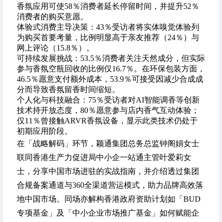
香氛应用可使58％消费者延长停留时间，并提升52％
消费者的购买意愿。
体验式消费主导决策：43％受访者将实体嗅觉体验列
为购买首要考量，比例明显高于亲友推荐（24％）与
网上评论（15.8％）。
可持续发展挑战：53.5％消费者关注天然成分，但实际
参与香氛空瓶回收的比例仅16.7％。在环保包装方面，
46.5％愿意支付额外成本，53.9％可接受因减少合成成
分而导致香氛留香时间缩短。
个人化与科技融合：75％受访者对AI智能调香等创新
技术持开放态度，80％愿意参与店内香气互动体验；
仅11％曾接触ARVR香氛设备，显示此类技术仍处于
初期应用阶段。
在「战略解码」环节，颖通集团总务总监钟阁娟女士
联同香港生产力促进局中小企一站通主管叶爱莉女
士，分享中国市场进驻的实战指南，
并介绍透过集团
合规备案通道与360全渠道营运模式
，助力品牌高效落
地中国市场。同场亦解构香港政府资助计划如「BUD
专项基金」及「中小企业市场推广基金」如何赋能企