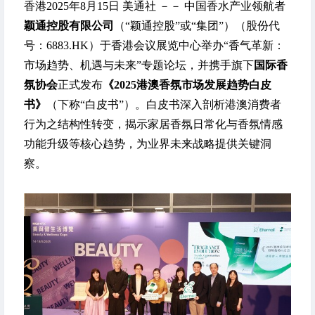
香港
2025年8月15日
美通社 －－ 中国香水产业领航者
颖通控股有限公司
（“颖通控股”或“集团”）（股份代
号：6883.HK）于香港会议展览中心举办“香气革新：
市场趋势、机遇与未来”专题论坛，并携手旗下
国际香
氛协会
正式发布
《
2025
港澳香氛市场发展趋势白皮
书》
（下称“白皮书”）。白皮书深入剖析港澳消费者
行为之结构性转变，揭示家居香氛日常化与香氛情感
功能升级等核心趋势，为业界未来战略提供关键洞
察。