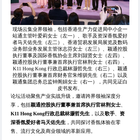
现场云集业界领袖，包括香港生产力促进局中小企一
站通主管叶爱莉女士（左一）、歌手及资深香氛爱好
者马天佑先生（左二）、香港贸易发展局展览及数码
业务部业务发展主管张志芬女士（左三）、颖通控股
执行董事及国际香氛协会主席刘颕贤女士（左四）、
颖通控股执行董事兼首席执行官林荆女士（右四）、
K11 Hong Kong 行政总裁林灏哲先生（右三）、颖通
控股执行董事兼首席财务官朱维驯先生（右二）以及
颖通集团总务总监钟阁娟女士（右一），共同见证白
皮书发布。
论坛活动聚焦产业实战升级，邀请跨界领袖深度分
享，包括
颖通控股执行董事兼首席执行官林荆女士
、
K11
Hong Kong
行政总裁林灏哲先生
，以及
歌手
、
资
深香氛爱好者马天佑先生
，共同探讨香氛体验在零
售、流行文化及商业领域的革新应用。