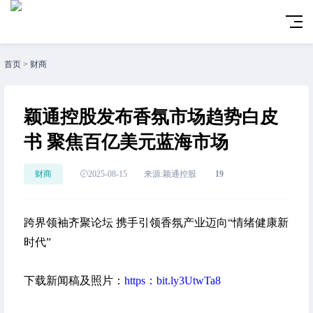
首页
>
财商
颖通控股发布香氛市场趋势白皮
书 聚焦百亿美元蓝海市场
财商
2025-08-15
来源:颖通控股
19
跨界领袖齐聚论坛 携手引领香氛产业迈向“情绪健康新
时代”
下载新闻稿及照片：
https：bit.ly3UtwTa8