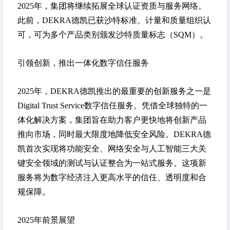
2025年，集团将继续拓展全球认证资质与服务网络。
此前，DEKRA德凯已获沙特标准、计量和质量组织认
可，可为多个产品类别颁发沙特质量标志（SQM）。
引领创新，推出一体化数字信任服务
2025年，DEKRA德凯推出的最重要的创新服务之一是
Digital Trust Service数字信任服务。凭借全球独特的一
体化解决方案，集团旨在助力客户更快地将创新产品
推向市场，同时最大限度地降低安全风险。DEKRA德
凯首次实现将功能安全、网络安全与人工智能三大关
键安全领域的测试与认证整合为一站式服务。这项新
服务将为数字经济注入更高水平的信任、透明度和合
规保障。
2025
年前景展望