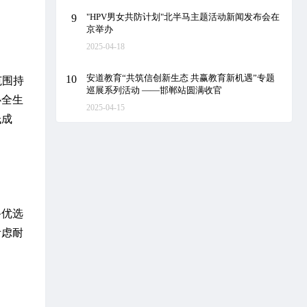
"HPV男女共防计划"北半马主题活动新闻发布会在
9
京举办
2025-04-18
安道教育“共筑信创新生态 共赢教育新机遇”专题
10
范围持
巡展系列活动 ——邯郸站圆满收官
心全生
2025-04-15
低成
备优选
考虑耐