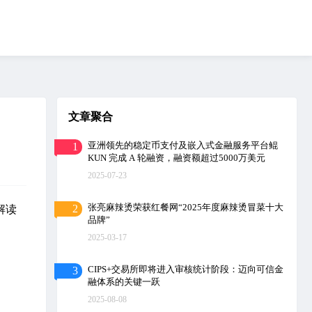
文章聚合
亚洲领先的稳定币支付及嵌入式金融服务平台鲲
1
KUN 完成 A 轮融资，融资额超过5000万美元
2025-07-23
张亮麻辣烫荣获红餐网“2025年度麻辣烫冒菜十大
2
解读
品牌”
2025-03-17
CIPS+交易所即将进入审核统计阶段：迈向可信金
3
融体系的关键一跃
2025-08-08