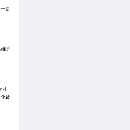
，一是
性维护
全可
，化被