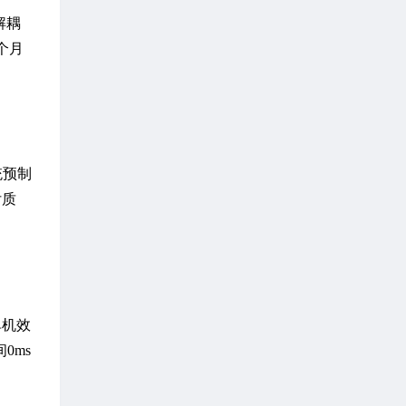
解耦
个月
统预制
付质
单机效
0ms