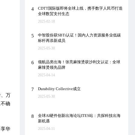
CDTT国际版即将全球上线，携手数字人民币打造
4
全球数贸支付生态
2025-02-18
中智股份获SBTi认证！国内人力资源服务业低碳
5
标杆再添新成员
2025-05-30
领航品类出海！张亮麻辣烫获沙利文认证：全球
6
麻辣烫领先品牌
2025-04-14
Durability Collective成立
7
卡、万
2025-05-30
及不确
全球AI硬件创新出海论坛ITES站：共探科技出海
8
新机遇
分享华
2025-04-11