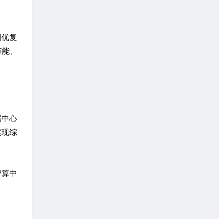
调优复
节能、
据中心
实现综
智算中