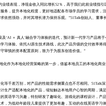
的业绩表现，净现金收入同比增长52％，高于我们此前业绩指引
与服务，提升本地化程度，更好地适配各市场学员的学习需求，
依然强劲，并对其增长潜力保持乐观。”51Talk创始人、董事
及‘AI ＋ 真人’融合学习体验的迭代，预计新一代学习产品将于
学习体验。依托AI原生技术路线，此次产品升级的交付效率将
守审慎的资本配置原则，致力于为股东创造价值。”
才本地化作为本地化经营策略的第一步，借鉴本地员工的本地化商业
等千差万别，对产品的性能需求侧重点也不尽相同。51Talk深
设计生产适配本地化的产品，缩短触达本地用户心智的周期，满
友的英语学习兴趣，特别研发了趣味化、游戏化的课程设计，产
技术，为低幼年龄段儿童提供了更加有趣，互动的在线英语学习