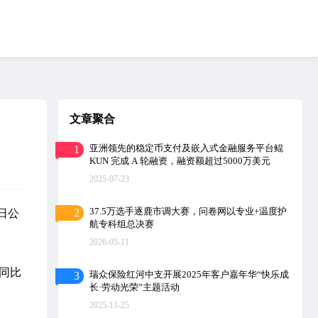
文章聚合
亚洲领先的稳定币支付及嵌入式金融服务平台鲲
1
KUN 完成 A 轮融资，融资额超过5000万美元
2025-07-23
37.5万选手逐鹿市调大赛，问卷网以专业+温度护
2
今日公
航专科组总决赛
2026-05-11
，同比
瑞众保险红河中支开展2025年客户嘉年华“快乐成
3
长·劳动光荣”主题活动
2025-11-25