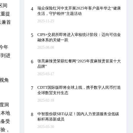
区间
瑞众保险红河中支开展2025年客户嘉年华之“健康
4
生活，守护相伴”主题活动
注重提
2025-11-25
长兼首
CIPS+交易所即将进入审核统计阶段：迈向可信金
5
融体系的关键一跃
今年
2025-08-08
得到进
张亮麻辣烫荣获红餐网“2025年度麻辣烫冒菜十大
6
品牌”
2025-03-17
视角
CDTT国际版即将全球上线，携手数字人民币打造
7
全球数贸支付生态
2025-02-18
度洞
足本地
中智股份获SBTi认证！国内人力资源服务业低碳
8
标杆再添新成员
品备受
2025-05-30
体验，