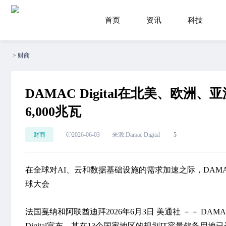
首页
资讯
科技
>
财商
DAMAC Digital在北美、欧
6,000兆瓦
财商
2026-06-03
来源:Damac Digital
5
在全球对AI、云和数据基础设施的需求加速之际，DAMAC 
球大会
法国戛纳和阿联酋迪拜
2026年6月3日
美通社 －－ DAM
Digital宣布，其在13个国家地区的规划IT容量储备用地