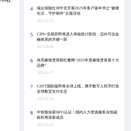
瑞众保险红河中支开展2025年客户嘉年华之“健康
4
生活，守护相伴”主题活动
2025-11-25
CIPS+交易所即将进入审核统计阶段：迈向可信金
5
融体系的关键一跃
2025-08-08
张亮麻辣烫荣获红餐网“2025年度麻辣烫冒菜十大
6
品牌”
2025-03-17
CDTT国际版即将全球上线，携手数字人民币打造
7
全球数贸支付生态
2025-02-18
中智股份获SBTi认证！国内人力资源服务业低碳
8
标杆再添新成员
2025-05-30