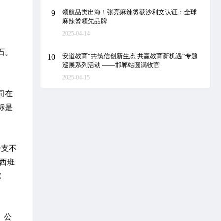
领航品类出海！张亮麻辣烫获沙利文认证：全球
9
麻辣烫领先品牌
2025-04-14
石。
安道教育“共筑信创新生态 共赢教育新机遇”专题
10
巡展系列活动 ——邯郸站圆满收官
2025-04-15
司在
标是
一支不
西班
C
。公