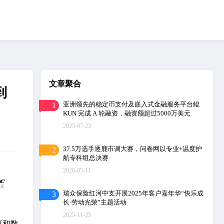
文章聚合
到
亚洲领先的稳定币支付及嵌入式金融服务平台鲲
1
KUN 完成 A 轮融资，融资额超过5000万美元
2025-07-23
37.5万选手逐鹿市调大赛，问卷网以专业+温度护
2
航专科组总决赛
2026-05-11
瑞众保险红河中支开展2025年客户嘉年华“快乐成
3
长·劳动光荣”主题活动
2025-11-25
算和数