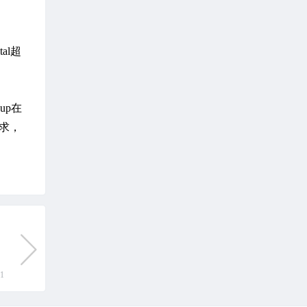
al超
up在
要求，
01