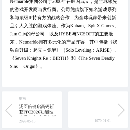
Netmarble集团公司于2000年在韩国成立，是全球领先
的游戏开发商与发行商。公司凭借旗下知名游戏系列
和与顶级IP持有方的战略合作，为全球玩家带来创新
且引人入胜的游戏体验。作为Kabam、SpinX Games、
Jam City的母公司，以及HYBE与NCSOFT的主要股
东，Netmarble拥有多元化的产品阵容，其中包括《我
独自升级：起立－觉醒》（Solo Leveling：ARISE）、
《Seven Knights Re：BIRTH》和《The Seven Deadly
Sins： Origin》。
财商
汤臣倍健启高钙斩
获FFC2026功能性
食品大会“产品创新
1970-01-01
2026-05-15
奖”，树立儿童骨骼
营养新标杆